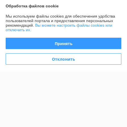
Обработка файлов cookie
Контакты
Мы используем файлы cookies для обеспечения удобства
пользователей портала и предоставления персональных
Доставка и оплата
рекомендаций.
Вы можете настроить файлы cookies или
отключить их.
График работы
Принять
Полная версия сайта
Отклонить
Политика обработки cookies
Сайт создан на платформе Deal.by
Информация для покупателя
Юридическое лицо:
ООО "АДМ НЕРУД"
220004 г. Минск, ул. Раковская, д. 32, офис 6