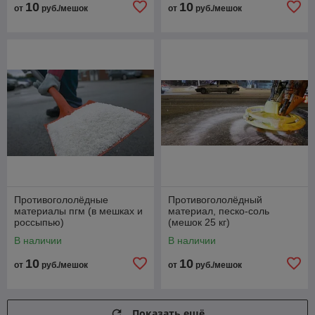
10
10
от
руб./мешок
от
руб./мешок
Противогололёдные
Противогололёдный
материалы пгм (в мешках и
материал, песко-соль
россыпью)
(мешок 25 кг)
В наличии
В наличии
10
10
от
руб./мешок
от
руб./мешок
Показать ещё