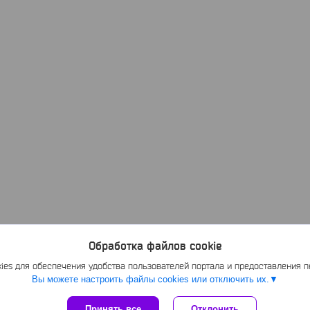
Обработка файлов cookie
es для обеспечения удобства пользователей портала и предоставления 
Вы можете настроить файлы cookies или отключить их.
Принять все
Отклонить
Сайт создан на платформе Deal.by