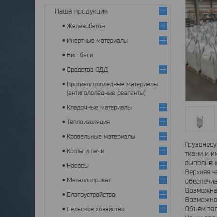
Наша продукция
Железобетон
Инертные материалы
Биг-бэги
Средства ОДД
Противогололёдные материалы
(антигололёдные реагенты)
Кладочные материалы
Теплоизоляция
Кровельные материалы
Грузонесу
Котлы и печи
ткани и и
выполнен
Насосы
Верхняя ч
Металлопрокат
обеспечив
Возможна
Благоустройство
Возможно 
Объем заг
Сельское хозяйство