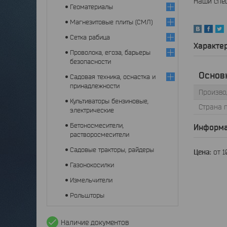
Наши спец
Геоматериалы
Магнезитовые плиты (СМЛ)
Сетка рабица
Характе
Проволока, егоза, барьеры
безопасности
Основ
Садовая техника, оснастка и
принадлежности
Произво
Культиваторы бензиновые,
Страна 
электрические
Бетоносмесители,
Информа
растворосмесители
Садовые тракторы, райдеры
Цена:
от 
Газонокосилки
Измельчители
Рольшторы
Наличие документов