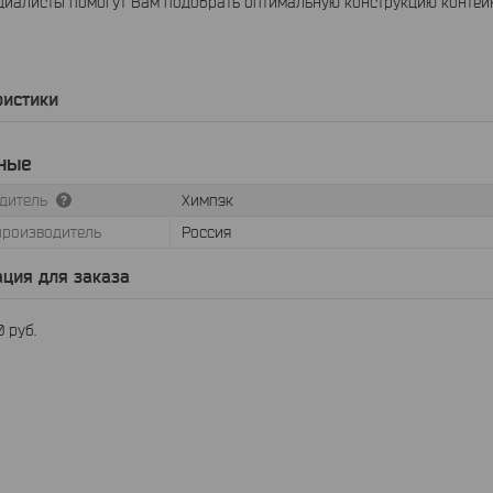
иалисты помогут Вам подобрать оптимальную конструкцию контейн
ристики
ные
дитель
Химпэк
производитель
Россия
ция для заказа
10
руб.