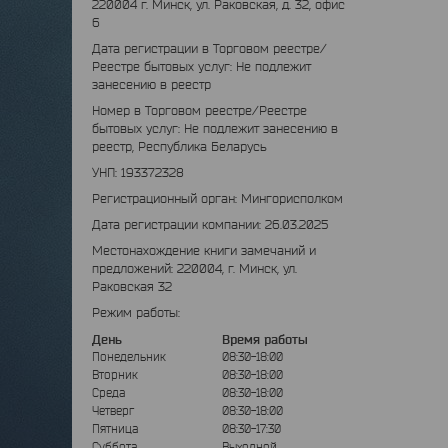
220004 г. Минск, ул. Раковская, д. 32, офис
6
Дата регистрации в Торговом реестре/
Реестре бытовых услуг: Не подлежит
занесению в реестр
Номер в Торговом реестре/Реестре
бытовых услуг: Не подлежит занесению в
реестр, Республика Беларусь
УНП: 193372328
Регистрационный орган: Мингорисполком
Дата регистрации компании: 26.03.2025
Местонахождение книги замечаний и
предложений: 220004, г. Минск, ул.
Раковская 32
Режим работы:
День
Время работы
Понедельник
08:30-18:00
Вторник
08:30-18:00
Среда
08:30-18:00
Четверг
08:30-18:00
Пятница
08:30-17:30
Суббота
Выходной