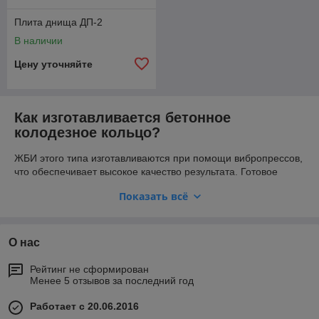
Плита днища ДП-2
В наличии
Цену уточняйте
Как изготавливается бетонное
колодезное кольцо?
ЖБИ этого типа изготавливаются при помощи вибропрессов,
что обеспечивает высокое качество результата. Готовое
изделие отличается равномерной структурой по плотности,
Показать всё
правильной геометрической формой. Раствор загружается в
вибропресс после установки сетчатого металлического
армирующего каркаса. После вибрационного уплотнения
сердечник и обечайка извлекаются сразу. ЖБИ кольца для
О нас
колодца схватываются и набирают прочность в условиях
постоянной температуры и влажности, что исключает их
Рейтинг не сформирован
растрескивание.
Менее 5 отзывов за последний год
Преимущества технологии изготовления:
Работает с 20.06.2016
Высокая скорость и возможность быстро выпускать