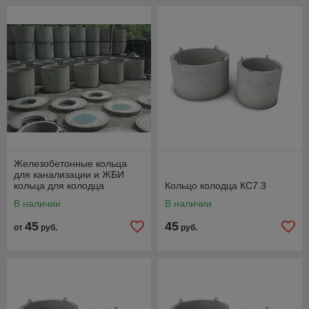
КСф – кольцо стеновое с фальцевым соединением,
10 – внутренний диаметр кольца в дециметрах,
9 – высота кольца в дециметрах,
10 - нагрузка кН/м,
А – класс эксплуатации А в соответствии с СТБ.
Железобетонные кольца
для канализации и ЖБИ
кольца для колодца
Кольцо колодца КС7.3
В наличии
В наличии
45
45
от
руб.
руб.