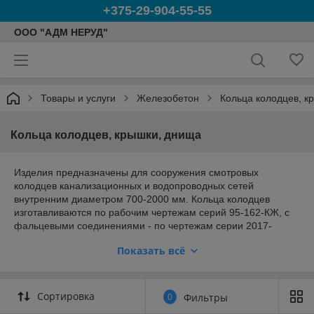
+375-29-904-55-55
ООО "АДМ НЕРУД"
Товары и услуги
Железобетон
Кольца колодцев, к
Кольца колодцев, крышки, днища
Изделия предназначены для сооружения смотровых
колодцев канализационных и водопроводных сетей
внутренним диаметром 700-2000 мм. Кольца колодцев
изготавливаются по рабочим чертежам серий 95-162-КЖ, с
фальцевыми соединениями - по чертежам серии 2017-
601/10 КЖ, и в соответствии с требованиями СТБ1077-97.
Показать всё
Наименования конструкций колодцев кольцо стеновое (КС) и
кольцо с фальцевым соединением (КСф).
Примеры условных обозначений (марок) конструкций при
Сортировка
0
Фильтры
заказе:
КСф10.9-10-А