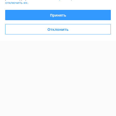
отключить их.
График работы
Принять
Полная версия сайта
Отклонить
Политика обработки cookies
Сайт создан на платформе Deal.by
Информация для покупателя
Юридическое лицо:
ООО "АДМ НЕРУД"
220004 г. Минск, ул. Раковская, д. 32, офис 6
Регистрационный номер ЕГР: 193372328
УНП: 193372328
Регистрационный орган: Мингорисполком