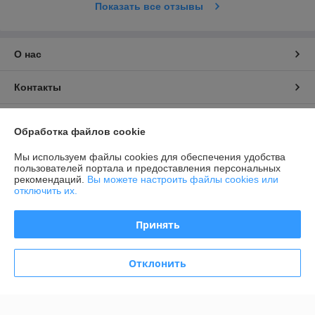
Показать все отзывы
О нас
Контакты
Доставка и оплата
Обработка файлов cookie
График работы
Мы используем файлы cookies для обеспечения удобства
пользователей портала и предоставления персональных
рекомендаций.
Вы можете настроить файлы cookies или
Полная версия сайта
отключить их.
Политика обработки cookies
Принять
Сайт создан на платформе Deal.by
Отклонить