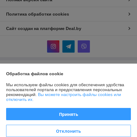
Политика обработки cookies
Сайт создан на платформе Deal.by
Информация для покупателя
Обработка файлов cookie
Юридическое лицо:
ООО "АДМ НЕРУД"
220004 г. Минск, ул. Раковская, д. 32, офис 6
Мы используем файлы cookies для обеспечения удобства
пользователей портала и предоставления персональных
Регистрационный номер ЕГР: 193372328
рекомендаций.
Вы можете настроить файлы cookies или
отключить их.
УНП: 193372328
Регистрационный орган: Мингорисполком
Принять
Дата регистрации компании: 26.03.2025
Отклонить
Местонахождение книги жалоб и предложений: 220004, г. Минск, ул.
Раковская 32