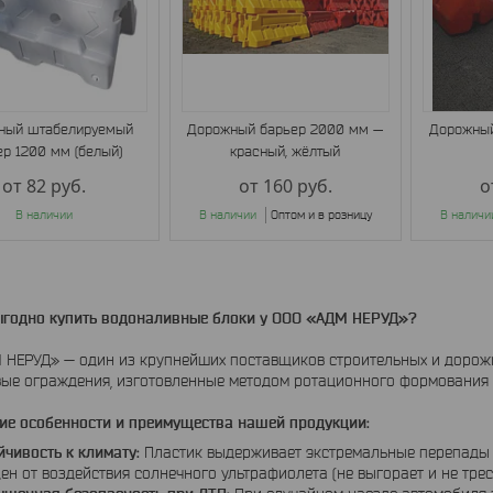
ный штабелируемый
Дорожный барьер 2000 мм —
Дорожный
ер 1200 мм (белый)
красный, жёлтый
от 82
руб.
от 160
руб.
о
В наличии
В наличии
Оптом и в розницу
В наличи
ыгодно купить водоналивные блоки у ООО «АДМ НЕРУД»?
 НЕРУД» — один из крупнейших поставщиков строительных и дорож
ые ограждения, изготовленные методом ротационного формования 
ие особенности и преимущества нашей продукции:
йчивость к климату:
Пластик выдерживает экстремальные перепады т
н от воздействия солнечного ультрафиолета (не выгорает и не треск