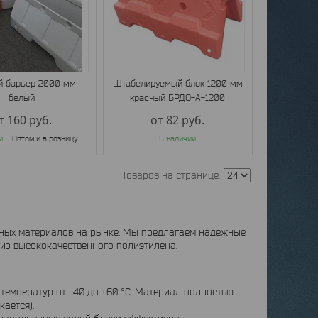
 барьер 2000 мм —
Штабелируемый блок 1200 мм
белый
красный БРДО-А-1200
т 160
руб.
от 82
руб.
и
Оптом и в розницу
В наличии
ных материалов на рынке. Мы предлагаем надежные
из высококачественного полиэтилена.
емператур от -40 до +60 °C. Материал полностью
ается).