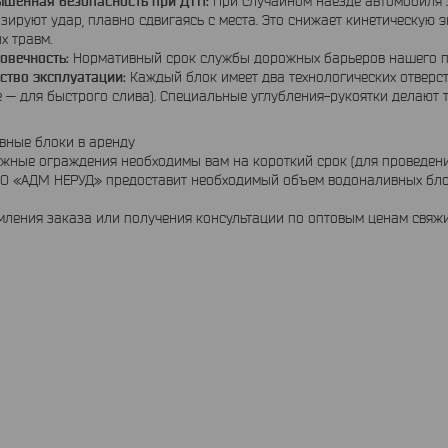
шенная безопасность при ДТП:
При случайном наезде автомобиля 
зируют удар, плавно сдвигаясь с места. Это снижает кинетическую
х травм.
овечность:
Нормативный срок службы дорожных барьеров нашего про
ство эксплуатации:
Каждый блок имеет два технологических отверст
 — для быстрого слива). Специальные углубления-рукоятки делают
вные блоки в аренду
жные ограждения необходимы вам на короткий срок (для проведени
ОО «АДМ НЕРУД» предоставит необходимый объем водоналивных бло
ления заказа или получения консультации по оптовым ценам свяж