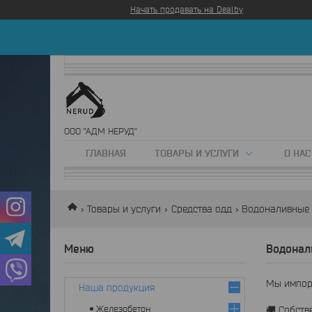
Начать продавать на Deal.by
ООО "АДМ НЕРУД"
ГЛАВНАЯ
ТОВАРЫ И УСЛУГИ
О НАС
Товары и услуги
Средства одд
Водоналивные
Водонал
Мы импорт
Наша продукция
Железобетон
🚚 Собств