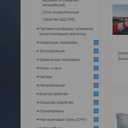
неровности (лежачий
полицейский)
Сетки оградительные
Средства ОДД (РФ)
Противогололёдные материалы
(антигололёдные реагенты)
Кладочные материалы
Теплоизоляция
Дорож
блоки
Кровельные материалы
Котлы и печи
Насосы
Металлопрокат
Благоустройство
Сельское хозяйство
Геоматериалы
Магнезитовые плиты (СМЛ)