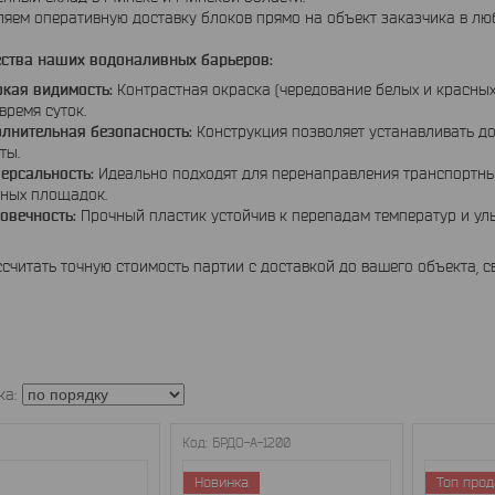
яем оперативную доставку блоков прямо на объект заказчика в люб
ства наших водоналивных барьеров:
кая видимость:
Контрастная окраска (чередование белых и красных
время суток.
лнительная безопасность:
Конструкция позволяет устанавливать д
ты.
ерсальность:
Идеально подходят для перенаправления транспортных
ных площадок.
овечность:
Прочный пластик устойчив к перепадам температур и уль
считать точную стоимость партии с доставкой до вашего объекта, 
БРДО-А-1200
Новинка
Топ про