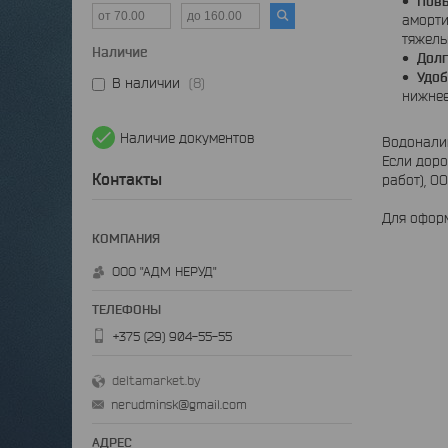
Повы
аморти
тяжелы
Наличие
Долг
Удоб
В наличии
8
нижнее
Наличие документов
Водонали
Если доро
Контакты
работ), О
Для оформ
ООО "АДМ НЕРУД"
+375 (29) 904-55-55
deltamarket.by
nerudminsk@gmail.com