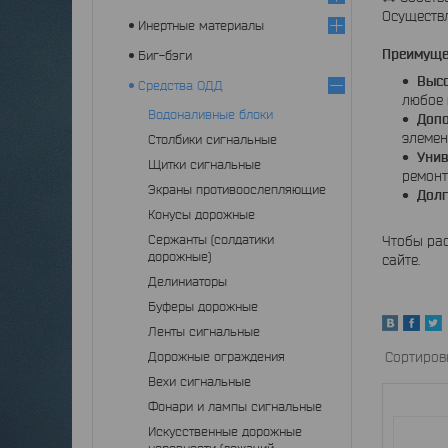
Осуществл
Инертные материалы
Преимуще
Биг-бэги
Высо
Средства ОДД
любое 
Водоналивные блоки
Допо
элемен
Столбики сигнальные
Унив
Щитки сигнальные
ремонт
Экраны противоослепляющие
Долг
Конусы дорожные
Сержанты (солдатики
Чтобы рас
дорожные)
сайте.
Делиниаторы
Буферы дорожные
Ленты сигнальные
Дорожные ограждения
Вехи сигнальные
Фонари и лампы сигнальные
Искусственные дорожные