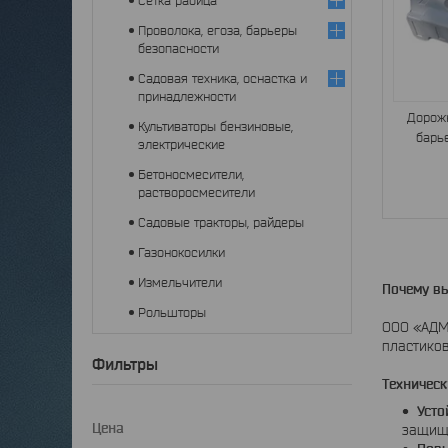
Сетка рабица
Проволока, егоза, барьеры
безопасности
Садовая техника, оснастка и
принадлежности
Дорож
Культиваторы бензиновые,
барь
электрические
Бетоносмесители,
растворосмесители
Садовые тракторы, райдеры
Газонокосилки
Измельчители
Почему в
Рольшторы
ООО «АДМ
пластиков
Фильтры
Техническ
Усто
Цена
защище