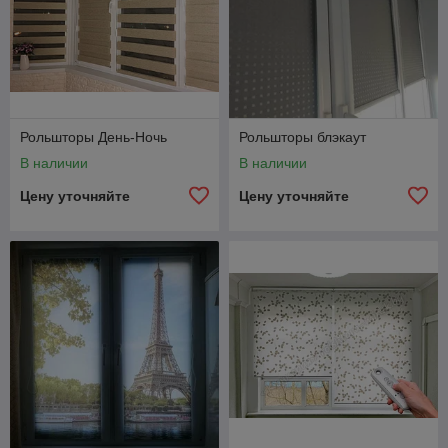
требованиям европейских
производителей.
2 года гарантии на всю продукцию
собственного производства.
Рольшторы День-Ночь
Рольшторы блэкаут
В наличии
В наличии
В случае, если вам предложили более низкую
Цену уточняйте
Цену уточняйте
стоимость, обращайтесь к нам, мы сможем
сделать скидки еще привлекательней!
Звоните прямо сейчас, мы всегда открыты к сотрудничеству!