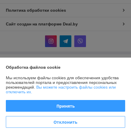
Политика обработки cookies
Сайт создан на платформе Deal.by
Информация для покупателя
Обработка файлов cookie
Юридическое лицо:
ООО "АДМ НЕРУД"
220004 г. Минск, ул. Раковская, д. 32, офис 6
Мы используем файлы cookies для обеспечения удобства
пользователей портала и предоставления персональных
Регистрационный номер ЕГР: 193372328
рекомендаций.
Вы можете настроить файлы cookies или
отключить их.
УНП: 193372328
Регистрационный орган: Мингорисполком
Принять
Дата регистрации компании: 26.03.2025
Отклонить
Местонахождение книги жалоб и предложений: 220004, г. Минск, ул.
Раковская 32