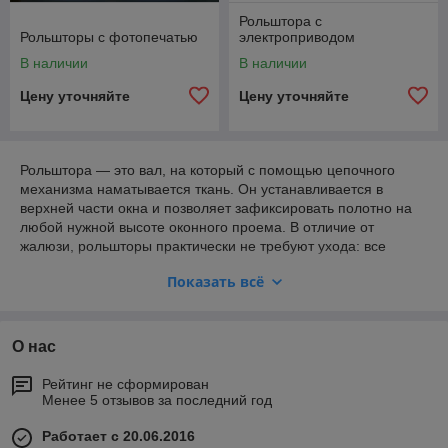
Рольштора с
Рольшторы с фотопечатью
электроприводом
В наличии
В наличии
Цену уточняйте
Цену уточняйте
Рольштора — это вал, на который с помощью цепочного
механизма наматывается ткань. Он устанавливается в
верхней части окна и позволяет зафиксировать полотно на
любой нужной высоте оконного проема. В отличие от
жалюзи, рольшторы практически не требуют ухода: все
используемые ткани обработаны специальными водо- и
Показать всё
пылеотталкивающими составами, благодаря чему сохраняют
свой первоначальный внешний вид в течение 7-8 лет.
Современные разновидности рольштор оснащены
декоративными алюминиевыми коробами и
О нас
направляющими, что позволяет им органично вписываться в
любой дизайн интерьера и значительно продлевает срок их
Рейтинг не сформирован
эксплуатации.
Менее 5 отзывов за последний год
Работает с 20.06.2016