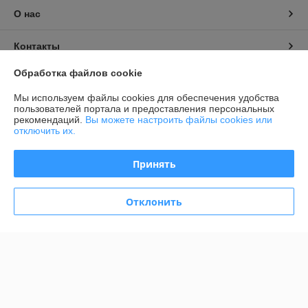
О нас
Контакты
Обработка файлов cookie
Доставка и оплата
Мы используем файлы cookies для обеспечения удобства
пользователей портала и предоставления персональных
График работы
рекомендаций.
Вы можете настроить файлы cookies или
отключить их.
Полная версия сайта
Принять
Политика обработки cookies
Отклонить
Сайт создан на платформе Deal.by
Информация для покупателя