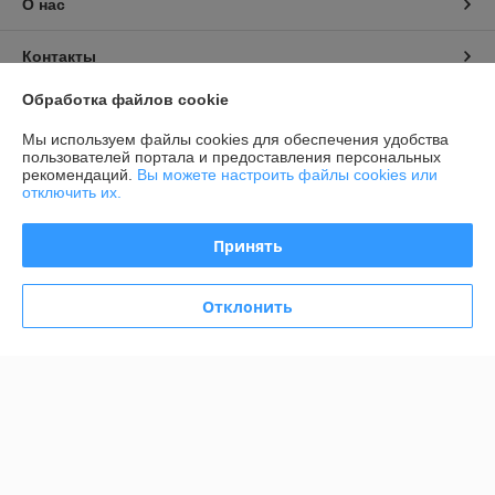
О нас
Контакты
Обработка файлов cookie
Доставка и оплата
Мы используем файлы cookies для обеспечения удобства
пользователей портала и предоставления персональных
График работы
рекомендаций.
Вы можете настроить файлы cookies или
отключить их.
Полная версия сайта
Принять
Политика обработки cookies
Отклонить
Сайт создан на платформе Deal.by
Информация для покупателя