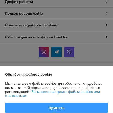
График работы
Полная версия сайта
Политика обработки cookies
Сайт создан на платформе Deal.by
Информация для покупателя
Обработка файлов cookie
Юридическое лицо:
ООО "АДМ НЕРУД"
220004 г. Минск, ул. Раковская, д. 32, офис 6
Мы используем файлы cookies для обеспечения удобства
пользователей портала и предоставления персональных
Регистрационный номер ЕГР: 193372328
рекомендаций.
Вы можете настроить файлы cookies или
отключить их.
УНП: 193372328
Регистрационный орган: Мингорисполком
Принять