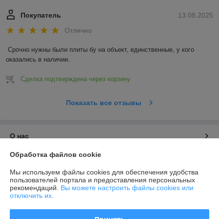
Покупатель
13.08.2025
Отлично
Срочно нужны были плиты бу на объект, единственные, у кого 
оказались в наличии.
Сделка подтверждена через корзину
Показать все отзывы
О нас
Обработка файлов cookie
Контакты
Мы используем файлы cookies для обеспечения удобства
пользователей портала и предоставления персональных
Доставка и оплата
рекомендаций.
Вы можете настроить файлы cookies или
отключить их.
График работы