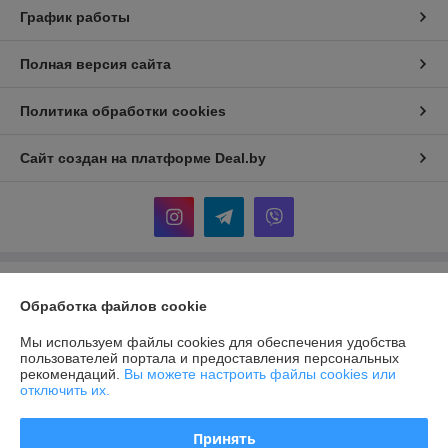
График работы
Полная версия сайта
Политика обработки cookies
Сайт создан на платформе Deal.by
Информация для покупателя
Обработка файлов cookie
Юридическое лицо:
ООО "АДМ НЕРУД"
220004 г. Минск, ул. Раковская, д. 32, офис 6
Мы используем файлы cookies для обеспечения удобства
пользователей портала и предоставления персональных
Регистрационный номер ЕГР: 193372328
рекомендаций.
Вы можете настроить файлы cookies или
отключить их.
УНП: 193372328
Регистрационный орган: Мингорисполком
Принять