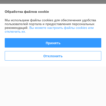
Контакты
Обработка файлов cookie
Доставка и оплата
Мы используем файлы cookies для обеспечения удобства
пользователей портала и предоставления персональных
рекомендаций.
Вы можете настроить файлы cookies или
График работы
отключить их.
Полная версия сайта
Принять
Политика обработки cookies
Отклонить
Сайт создан на платформе Deal.by
Информация для покупателя
Юридическое лицо:
ООО "АДМ НЕРУД"
220004 г. Минск, ул. Раковская, д. 32, офис 6