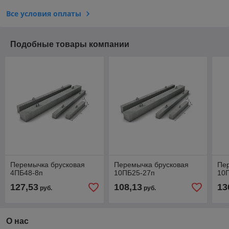
Все условия оплаты
Подобные товары компании
Перемычка брусковая
Перемычка брусковая
Пе
4ПБ48-8п
10ПБ25-27п
10
127,53
108,13
13
руб.
руб.
О нас