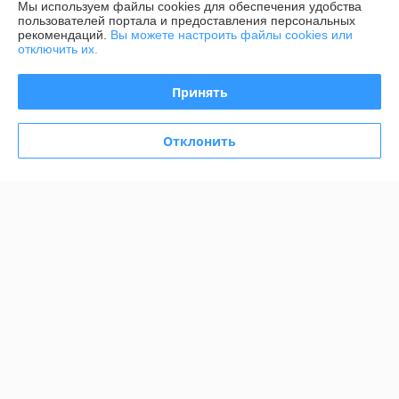
Мы используем файлы cookies для обеспечения удобства
пользователей портала и предоставления персональных
График работы
рекомендаций.
Вы можете настроить файлы cookies или
отключить их.
Полная версия сайта
Принять
Политика обработки cookies
Отклонить
Сайт создан на платформе Deal.by
Информация для покупателя
Юридическое лицо:
ООО "АДМ НЕРУД"
220004 г. Минск, ул. Раковская, д. 32, офис 6
Регистрационный номер ЕГР: 193372328
УНП: 193372328
Регистрационный орган: Мингорисполком