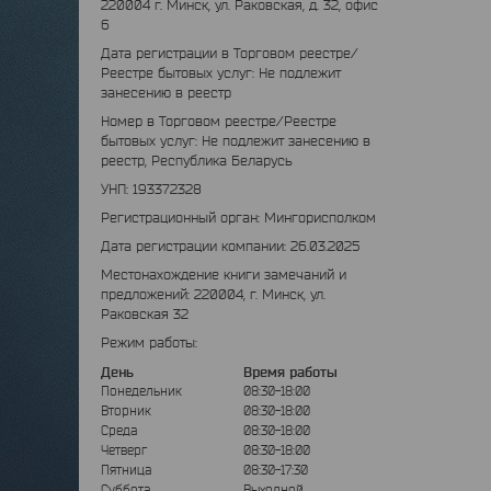
220004 г. Минск, ул. Раковская, д. 32, офис
6
Дата регистрации в Торговом реестре/
Реестре бытовых услуг: Не подлежит
занесению в реестр
Номер в Торговом реестре/Реестре
бытовых услуг: Не подлежит занесению в
реестр, Республика Беларусь
УНП: 193372328
Регистрационный орган: Мингорисполком
Дата регистрации компании: 26.03.2025
Местонахождение книги замечаний и
предложений: 220004, г. Минск, ул.
Раковская 32
Режим работы:
День
Время работы
Понедельник
08:30-18:00
Вторник
08:30-18:00
Среда
08:30-18:00
Четверг
08:30-18:00
Пятница
08:30-17:30
Суббота
Выходной