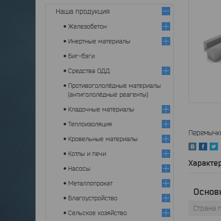
Наша продукция
Железобетон
Инертные материалы
Биг-бэги
Средства ОДД
Противогололёдные материалы
(антигололёдные реагенты)
Кладочные материалы
Теплоизоляция
Перемычк
Кровельные материалы
Котлы и печи
Характе
Насосы
Металлопрокат
Основ
Благоустройство
Страна 
Сельское хозяйство