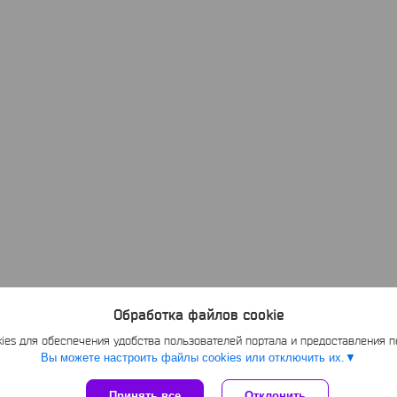
Обработка файлов cookie
es для обеспечения удобства пользователей портала и предоставления 
Вы можете настроить файлы cookies или отключить их.
Принять все
Отклонить
Сайт создан на платформе Deal.by