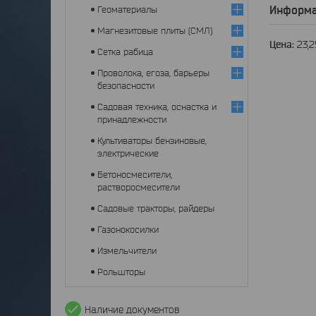
Информа
Геоматериалы
Магнезитовые плиты (СМЛ)
Цена:
23,
Сетка рабица
Проволока, егоза, барьеры
безопасности
Садовая техника, оснастка и
принадлежности
Культиваторы бензиновые,
электрические
Бетоносмесители,
растворосмесители
Садовые тракторы, райдеры
Газонокосилки
Измельчители
Рольшторы
Наличие документов