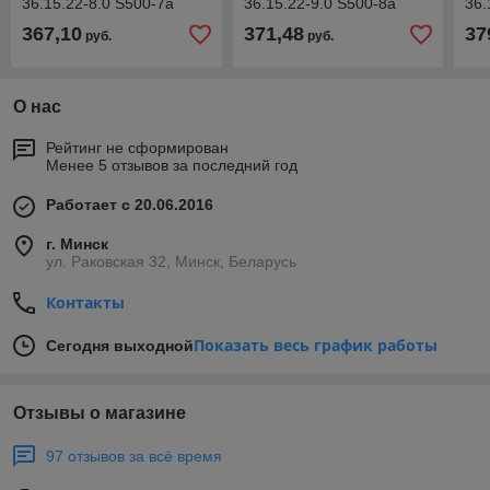
36.15.22-8.0 S500-7а
36.15.22-9.0 S500-8а
36.
367,10
371,48
37
руб.
руб.
О нас
Рейтинг не сформирован
Менее 5 отзывов за последний год
Работает с 20.06.2016
г. Минск
ул. Раковская 32, Минск, Беларусь
Контакты
Показать весь график работы
Сегодня выходной
Отзывы о магазине
97 отзывов за всё время