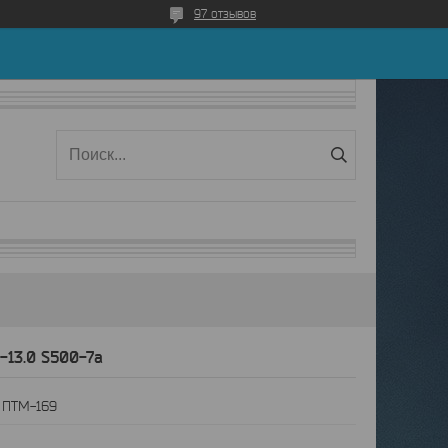
97 отзывов
-13.0 S500-7а
:
ПТМ-169