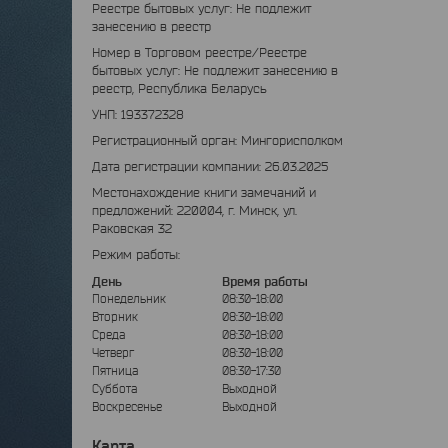
Реестре бытовых услуг: Не подлежит
занесению в реестр
Номер в Торговом реестре/Реестре
бытовых услуг: Не подлежит занесению в
реестр, Республика Беларусь
УНП: 193372328
Регистрационный орган: Мингорисполком
Дата регистрации компании: 26.03.2025
Местонахождение книги замечаний и
предложений: 220004, г. Минск, ул.
Раковская 32
Режим работы:
День
Время работы
Понедельник
08:30-18:00
Вторник
08:30-18:00
Среда
08:30-18:00
Четверг
08:30-18:00
Пятница
08:30-17:30
Суббота
Выходной
Воскресенье
Выходной
Карта