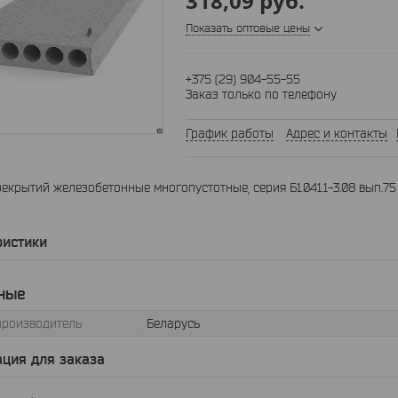
318,09
руб.
Показать оптовые цены
+375 (29) 904-55-55
Заказ только по телефону
График работы
Адрес и контакты
екрытий железобетонные многопустотные, серия Б1.041.1-3.08 вып.75
ристики
ные
производитель
Беларусь
ция для заказа