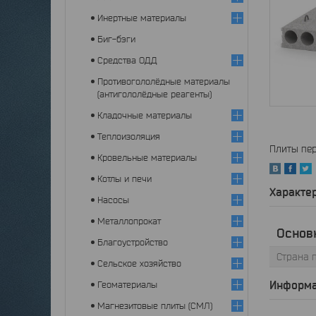
Инертные материалы
Биг-бэги
Средства ОДД
Противогололёдные материалы
(антигололёдные реагенты)
Кладочные материалы
Теплоизоляция
Плиты пер
Кровельные материалы
Котлы и печи
Характе
Насосы
Металлопрокат
Основ
Благоустройство
Страна 
Сельское хозяйство
Информа
Геоматериалы
Магнезитовые плиты (СМЛ)