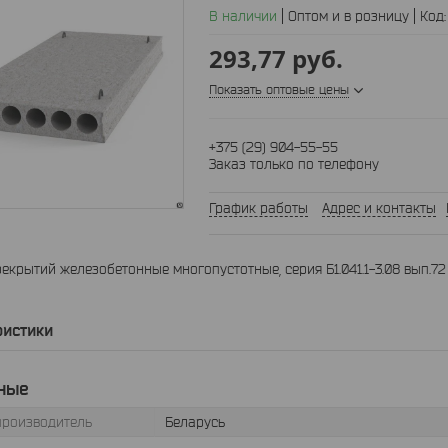
В наличии
Оптом и в розницу
Код
293,77
руб.
Показать оптовые цены
+375 (29) 904-55-55
Заказ только по телефону
График работы
Адрес и контакты
екрытий железобетонные многопустотные, серия Б1.041.1-3.08 вып.72
ристики
ные
производитель
Беларусь