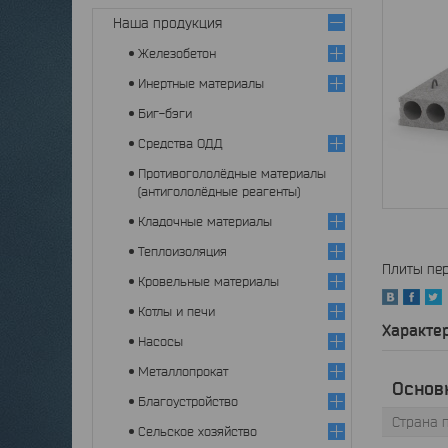
Наша продукция
Железобетон
Инертные материалы
Биг-бэги
Средства ОДД
Противогололёдные материалы
(антигололёдные реагенты)
Кладочные материалы
Теплоизоляция
Плиты пер
Кровельные материалы
Котлы и печи
Характе
Насосы
Металлопрокат
Основ
Благоустройство
Страна 
Сельское хозяйство