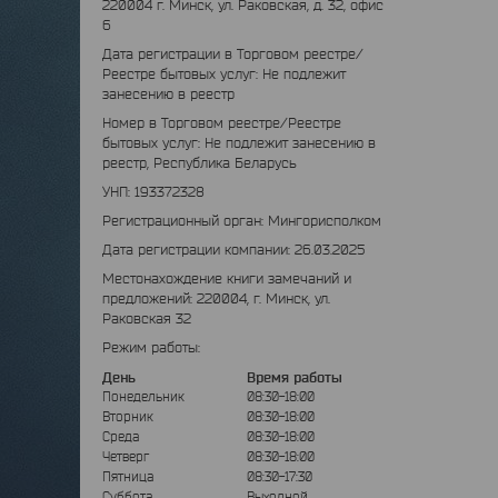
220004 г. Минск, ул. Раковская, д. 32, офис
6
Дата регистрации в Торговом реестре/
Реестре бытовых услуг: Не подлежит
занесению в реестр
Номер в Торговом реестре/Реестре
бытовых услуг: Не подлежит занесению в
реестр, Республика Беларусь
УНП: 193372328
Регистрационный орган: Мингорисполком
Дата регистрации компании: 26.03.2025
Местонахождение книги замечаний и
предложений: 220004, г. Минск, ул.
Раковская 32
Режим работы:
День
Время работы
Понедельник
08:30-18:00
Вторник
08:30-18:00
Среда
08:30-18:00
Четверг
08:30-18:00
Пятница
08:30-17:30
Суббота
Выходной