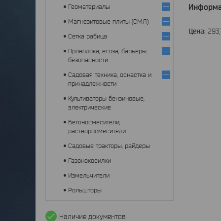
Информа
Геоматериалы
Магнезитовые плиты (СМЛ)
Цена:
293
Сетка рабица
Проволока, егоза, барьеры
безопасности
Садовая техника, оснастка и
принадлежности
Культиваторы бензиновые,
электрические
Бетоносмесители,
растворосмесители
Садовые тракторы, райдеры
Газонокосилки
Измельчители
Рольшторы
Наличие документов