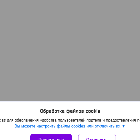
Обработка файлов cookie
es для обеспечения удобства пользователей портала и предоставления 
Вы можете настроить файлы cookies или отключить их.
Принять все
Отклонить
Сайт создан на платформе Deal.by