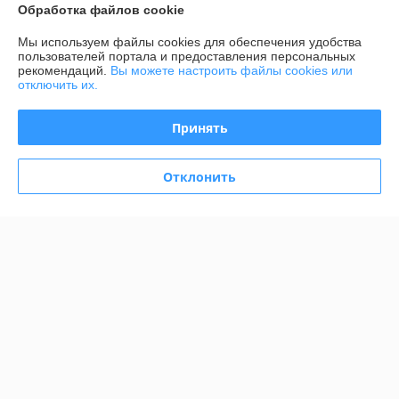
Обработка файлов cookie
Доставка и оплата
Мы используем файлы cookies для обеспечения удобства
пользователей портала и предоставления персональных
рекомендаций.
Вы можете настроить файлы cookies или
График работы
отключить их.
Полная версия сайта
Принять
Политика обработки cookies
Отклонить
Сайт создан на платформе Deal.by
Информация для покупателя
Юридическое лицо:
ООО "АДМ НЕРУД"
220004 г. Минск, ул. Раковская, д. 32, офис 6
Регистрационный номер ЕГР: 193372328