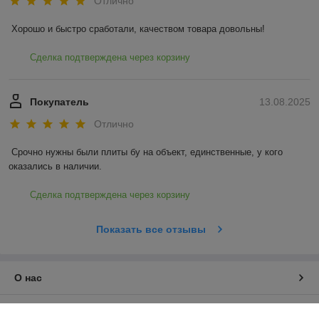
Отлично
Хорошо и быстро сработали, качеством товара довольны!
Сделка подтверждена через корзину
Покупатель
13.08.2025
Отлично
Срочно нужны были плиты бу на объект, единственные, у кого 
оказались в наличии.
Сделка подтверждена через корзину
Показать все отзывы
О нас
Контакты