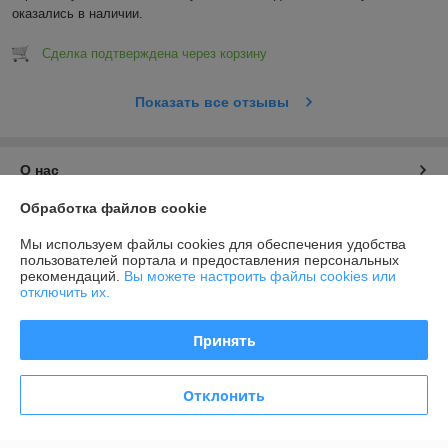
оказались в наличии.
Сделка подтверждена через корзину
Показать все отзывы
О нас
Обработка файлов cookie
Контакты
Мы используем файлы cookies для обеспечения удобства
пользователей портала и предоставления персональных
Доставка и оплата
рекомендаций.
Вы можете настроить файлы cookies или
отключить их.
График работы
Принять
Полная версия сайта
Отклонить
Политика обработки cookies