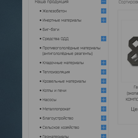
Наша продукция
Железобетон
Инертные материалы
Биг-бэги
Средства ОДД
Противогололёдные материалы
(антигололёдные реагенты)
Кладочные материалы
Теплоизоляция
Кровельные материалы
Га
Котлы и печи
(экоп
КОМПО
Насосы
Це
Металлопрокат
Благоустройство
Сельское хозяйство
Геоматериалы