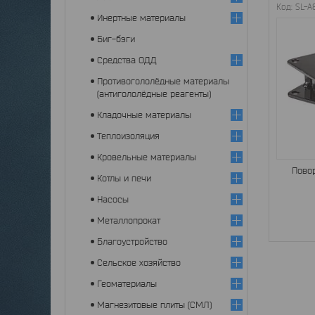
SL-A
Инертные материалы
Биг-бэги
Средства ОДД
Противогололёдные материалы
(антигололёдные реагенты)
Кладочные материалы
Теплоизоляция
Кровельные материалы
Пово
Котлы и печи
Насосы
Металлопрокат
Благоустройство
Сельское хозяйство
Геоматериалы
Магнезитовые плиты (СМЛ)